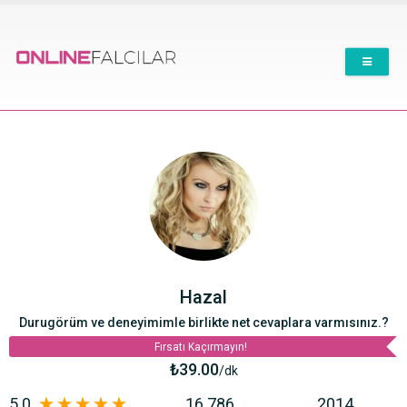
Ana içeriğe atla
Hazal
Durugörüm ve deneyimimle birlikte net cevaplara varmısınız.?
Fırsatı Kaçırmayın!
₺39.00
/
dk
5.0
16.786
2014