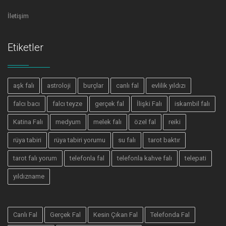
İletişim
Etiketler
aşk falı
astroloji
burçlar
canlı fal
evlilik yıldızı
falcı bacı
falcı teyze
gerçek fal
İlişki Falı
iskambil falı
Katina Falı
medyum
melek falı
özel fal
reiki
rüya tabiri
rüya tabiri yorumu
su falı
tarot baktır
tarot falı yorum
telefonla fal
telefonla kahve falı
telepati
yıldızname
Canlı Fal
Gerçek Fal
Kesin Çıkan Fal
Telefonda Fal