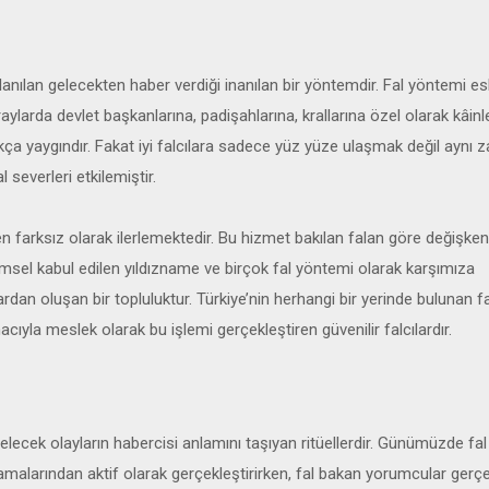
lanılan gelecekten haber verdiği inanılan bir yöntemdir. Fal yöntemi es
larda devlet başkanlarına, padişahlarına, krallarına özel olarak kâinl
ukça yaygındır. Fakat iyi falcılara sadece yüz yüze ulaşmak değil aynı
 severleri etkilemiştir.
 farksız olarak ilerlemektedir. Bu hizmet bakılan falan göre değişken
 bilimsel kabul edilen yıldızname ve birçok fal yöntemi olarak karşımıza
rdan oluşan bir topluluktur. Türkiye’nin herhangi bir yerinde bulunan fa
la meslek olarak bu işlemi gerçekleştiren güvenilir falcılardır.
elecek olayların habercisi anlamını taşıyan ritüellerdir. Günümüzde fal
ulamalarından aktif olarak gerçekleştirirken, fal bakan yorumcular gerç