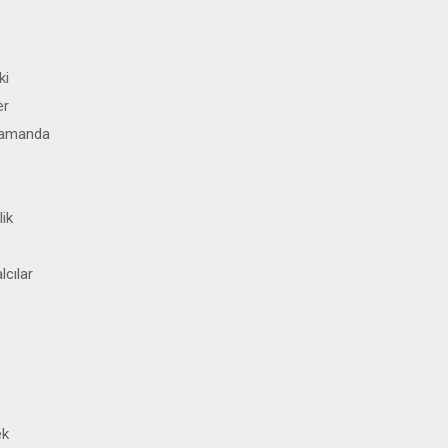
ki
er
 zamanda
lik
lcılar
ek