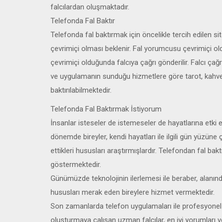
falcılardan oluşmaktadır.
Telefonda Fal Baktır
Telefonda fal baktırmak için öncelikle tercih edilen si
çevrimiçi olması beklenir. Fal yorumcusu çevrimiçi ol
çevrimiçi olduğunda falcıya çağrı gönderilir. Falcı çağrıyı
ve uygulamanın sunduğu hizmetlere göre tarot, kahve,
baktırılabilmektedir.
Telefonda Fal Baktırmak İstiyorum
İnsanlar isteseler de istemeseler de hayatlarına etki 
dönemde bireyler, kendi hayatları ile ilgili gün yüzüne ç
ettikleri hususları araştırmışlardır. Telefondan fal ba
göstermektedir.
Günümüzde teknolojinin ilerlemesi ile beraber, alanında u
hususları merak eden bireylere hizmet vermektedir.
Son zamanlarda telefon uygulamaları ile profesyonel g
oluşturmaya çalışan uzman falcılar, en iyi yorumları ve