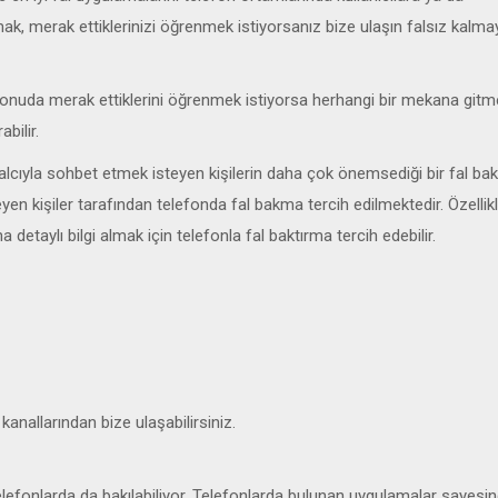
ak, merak ettiklerinizi öğrenmek istiyorsanız bize ulaşın falsız kalmay
birçok konuda merak ettiklerini öğrenmek istiyorsa herhangi bir mekana git
bilir.
falcıyla sohbet etmek isteyen kişilerin daha çok önemsediği bir fal ba
eyen kişiler tarafından telefonda fal bakma tercih edilmektedir. Özellikle
 detaylı bilgi almak için telefonla fal baktırma tercih edebilir.
anallarından bize ulaşabilirsiniz.
ar telefonlarda da bakılabiliyor. Telefonlarda bulunan uygulamalar sayesi