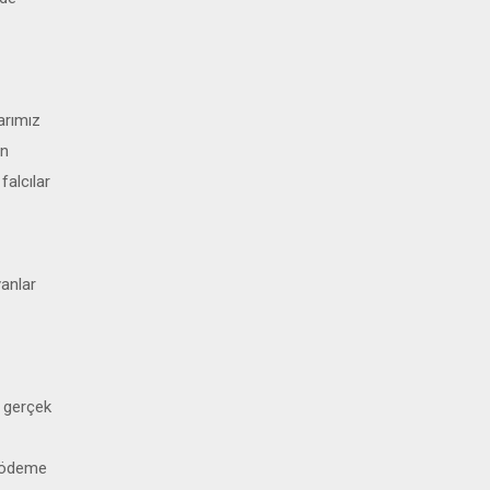
arımız
en
falcılar
yanlar
a gerçek
a ödeme