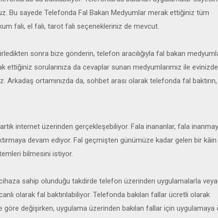
unuz. Bu sayede Telefonda Fal Bakan Medyumlar merak ettiğiniz tüm
kum falı, el falı, tarot falı seçenekleriniz de mevcut.
elirledikten sonra bize gönderin, telefon aracılığıyla fal bakan medyuml
rak ettiğiniz sorularınıza da cevaplar sunan medyumlarımız ile evinizd
iz. Arkadaş ortamınızda da, sohbet arası olarak telefonda fal baktırın, 
rtık internet üzerinden gerçekleşebiliyor. Fala inananlar, fala inanma
 baktırmaya devam ediyor. Fal geçmişten günümüze kadar gelen bir kâin
emleri bilmesini istiyor.
llı cihaza sahip olunduğu takdirde telefon üzerinden uygulamalarla vey
nlı olarak fal baktırılabiliyor. Telefonda bakılan fallar ücretli olarak
e göre değişirken, uygulama üzerinden bakılan fallar için uygulamay