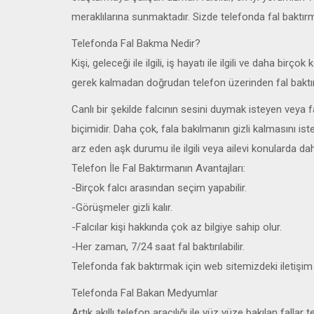
meraklılarına sunmaktadır. Sizde telefonda fal baktırm
Telefonda Fal Bakma Nedir?
Kişi, geleceği ile ilgili, iş hayatı ile ilgili ve daha 
gerek kalmadan doğrudan telefon üzerinden fal baktıra
Canlı bir şekilde falcının sesini duymak isteyen veya 
biçimidir. Daha çok, fala bakılmanın gizli kalmasını ist
arz eden aşk durumu ile ilgili veya ailevi konularda daha
Telefon İle Fal Baktırmanın Avantajları:
-Birçok falcı arasından seçim yapabilir.
-Görüşmeler gizli kalır.
-Falcılar kişi hakkında çok az bilgiye sahip olur.
-Her zaman, 7/24 saat fal baktırılabilir.
Telefonda fak baktırmak için web sitemizdeki iletişim k
Telefonda Fal Bakan Medyumlar
Artık akıllı telefon aracılığı ile yüz yüze bakılan fall