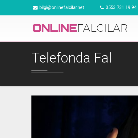
Ana içeriğe atla
bilgi@onlinefalcilar.net
0553 731 19 94
Telefonda Fal