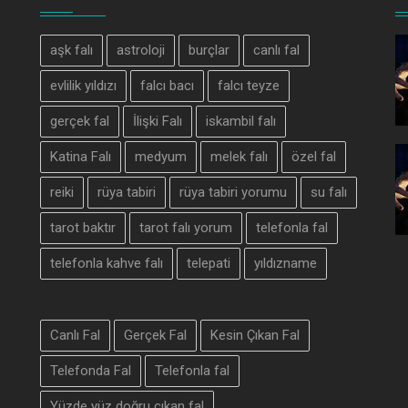
aşk falı
astroloji
burçlar
canlı fal
evlilik yıldızı
falcı bacı
falcı teyze
gerçek fal
İlişki Falı
iskambil falı
Katina Falı
medyum
melek falı
özel fal
reiki
rüya tabiri
rüya tabiri yorumu
su falı
tarot baktır
tarot falı yorum
telefonla fal
telefonla kahve falı
telepati
yıldızname
Canlı Fal
Gerçek Fal
Kesin Çıkan Fal
Telefonda Fal
Telefonla fal
Yüzde yüz doğru çıkan fal