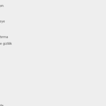
ın.
meye
ktırma
 gizlilik
nde