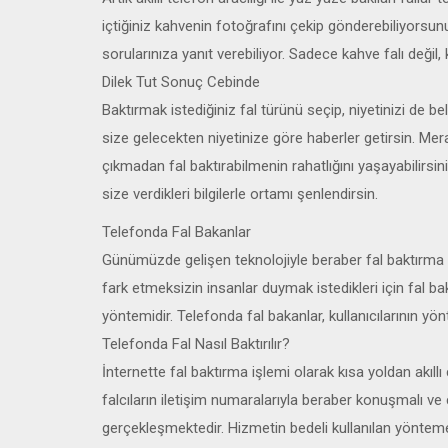
içtiğiniz kahvenin fotoğrafını çekip gönderebiliyors
sorularınıza yanıt verebiliyor. Sadece kahve falı değil, 
Dilek Tut Sonuç Cebinde
Baktırmak istediğiniz fal türünü seçip, niyetinizi de b
size gelecekten niyetinize göre haberler getirsin. Me
çıkmadan fal baktırabilmenin rahatlığını yaşayabilirsin
size verdikleri bilgilerle ortamı şenlendirsin.
Telefonda Fal Bakanlar
Günümüzde gelişen teknolojiyle beraber fal baktırma a
fark etmeksizin insanlar duymak istedikleri için fal
yöntemidir. Telefonda fal bakanlar, kullanıcılarının yönt
Telefonda Fal Nasıl Baktırılır?
İnternette fal baktırma işlemi olarak kısa yoldan akı
falcıların iletişim numaralarıyla beraber konuşmalı ve ca
gerçekleşmektedir. Hizmetin bedeli kullanılan yöntem