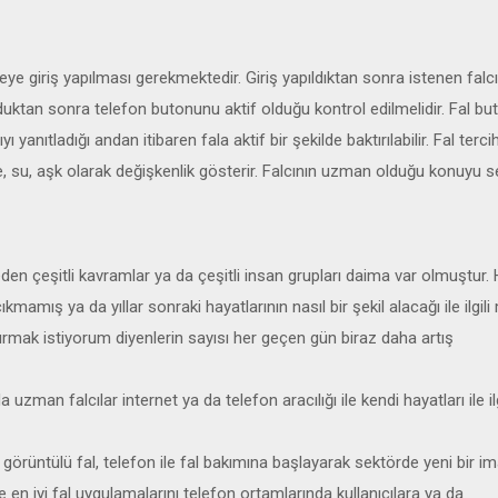
teye giriş yapılması gerekmektedir. Giriş yapıldıktan sonra istenen falc
duktan sonra telefon butonunu aktif olduğu kontrol edilmelidir. Fal bu
 yanıtladığı andan itibaren fala aktif bir şekilde baktırılabilir. Fal tercih
 su, aşk olarak değişkenlik gösterir. Falcının uzman olduğu konuyu se
eden çeşitli kavramlar ya da çeşitli insan grupları daima var olmuştur.
ıkmamış ya da yıllar sonraki hayatlarının nasıl bir şekil alacağı ile ilgil
ktırmak istiyorum diyenlerin sayısı her geçen gün biraz daha artış
zman falcılar internet ya da telefon aracılığı ile kendi hayatları ile ilg
örüntülü fal, telefon ile fal bakımına başlayarak sektörde yeni bir im
 en iyi fal uygulamalarını telefon ortamlarında kullanıcılara ya da