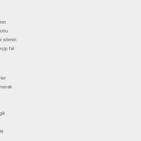
ının
tonu
i sitenin
çip fal
 Her
i merak
ili
aj