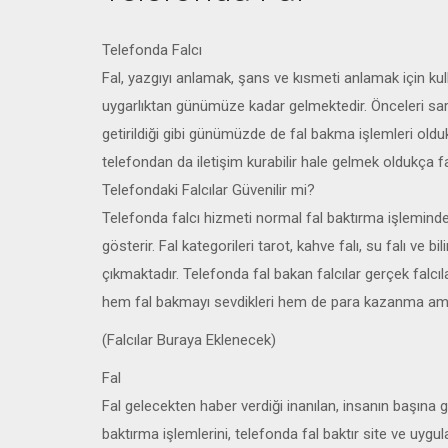
Telefonda Falcı
Fal, yazgıyı anlamak, şans ve kısmeti anlamak için kul
uygarlıktan günümüze kadar gelmektedir. Önceleri saray
getirildiği gibi günümüzde de fal bakma işlemleri old
telefondan da iletişim kurabilir hale gelmek oldukça fal
Telefondaki Falcılar Güvenilir mi?
Telefonda falcı hizmeti normal fal baktırma işleminden
gösterir. Fal kategorileri tarot, kahve falı, su falı ve
çıkmaktadır. Telefonda fal bakan falcılar gerçek falcıla
hem fal bakmayı sevdikleri hem de para kazanma amacıy
(Falcılar Buraya Eklenecek)
Fal
Fal gelecekten haber verdiği inanılan, insanın başına g
baktırma işlemlerini, telefonda fal baktır site ve uyg