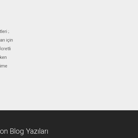
eri ;
rı için
cretli
eken
şime
on Blog Yazıları