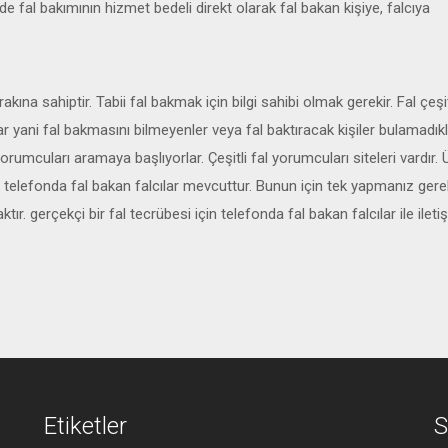
rde fal bakımının hizmet bedeli direkt olarak fal bakan kişiye, falcıya
 sahiptir. Tabii fal bakmak için bilgi sahibi olmak gerekir. Fal çeşitl
lar yani fal bakmasını bilmeyenler veya fal baktıracak kişiler bulamadıkla
rumcuları aramaya başlıyorlar. Çeşitli fal yorumcuları siteleri vardır. Ü
se telefonda fal bakan falcılar mevcuttur. Bunun için tek yapmanız ger
ır. gerçekçi bir fal tecrübesi için telefonda fal bakan falcılar ile ileti
Etiketler
S