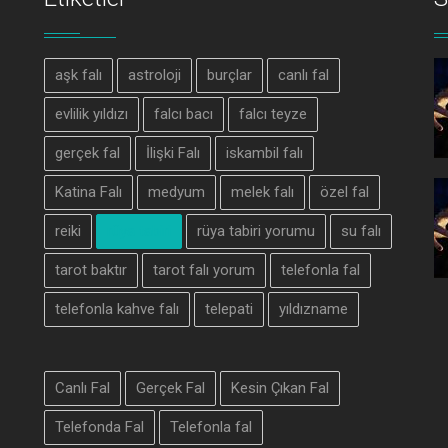
aşk falı
astroloji
burçlar
canlı fal
evlilik yıldızı
falcı bacı
falcı teyze
gerçek fal
İlişki Falı
iskambil falı
Katina Falı
medyum
melek falı
özel fal
reiki
rüya tabiri
rüya tabiri yorumu
su falı
tarot baktır
tarot falı yorum
telefonla fal
telefonla kahve falı
telepati
yıldızname
Canlı Fal
Gerçek Fal
Kesin Çıkan Fal
Telefonda Fal
Telefonla fal