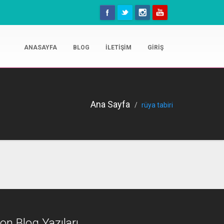
ANASAYFA
BLOG
İLETIŞIM
GIRIŞ
Ana Sayfa
rüya tabiri
on Blog Yazıları