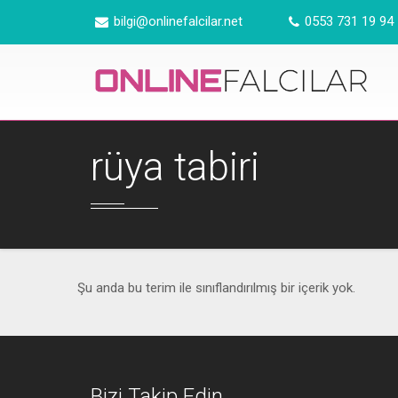
Ana içeriğe atla
bilgi@onlinefalcilar.net
0553 731 19 94
rüya tabiri
Şu anda bu terim ile sınıflandırılmış bir içerik yok.
Bizi Takip Edin